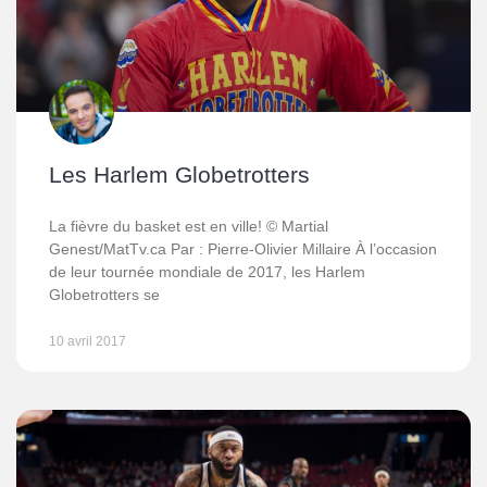
Les Harlem Globetrotters
La fièvre du basket est en ville! © Martial
Genest/MatTv.ca Par : Pierre-Olivier Millaire À l’occasion
de leur tournée mondiale de 2017, les Harlem
Globetrotters se
10 avril 2017