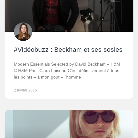
#Vidéobuzz : Beckham et ses sosies
Modern Essentials Selected by David Beckham – H&M
© H&M Par : Clara Loiseau C’est définitivement à tous
les points – à mon goût – l’homme
2 février 2016