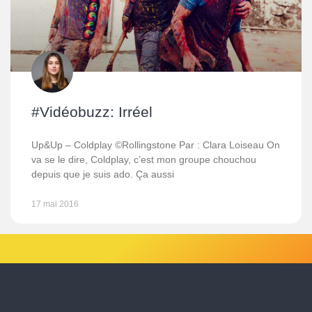
#Vidéobuzz: Irréel
Up&Up – Coldplay ©Rollingstone Par : Clara Loiseau On
va se le dire, Coldplay, c’est mon groupe chouchou
depuis que je suis ado. Ça aussi
17 mai 2016