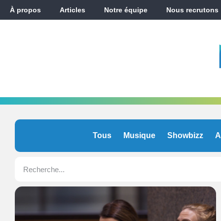
À propos
Articles
Notre équipe
Nous recrutons
Tous
Musique
Showbizz
A