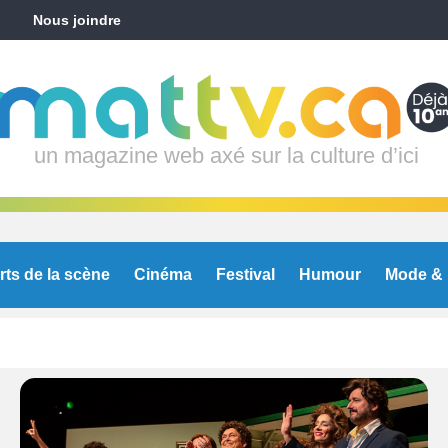
Nous joindre
un magazine web axé sur la culture d’ici
rts de la scène
Cinéma
Festival
Humour
Mode & 