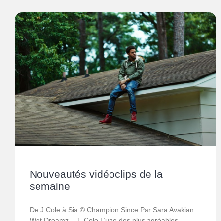
Nouveautés vidéoclips de la
semaine
De J.Cole à Sia © Champion Since Par Sara Avakian
Wet Dreamz – J. Cole L’une des plus agréables