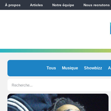
À propos
Articles
Notre équipe
Nous recrutons
Tous
Musique
Showbizz
A