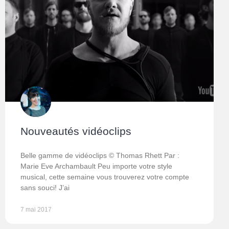
Nouveautés vidéoclips
Belle gamme de vidéoclips © Thomas Rhett Par :
Marie Eve Archambault Peu importe votre style
musical, cette semaine vous trouverez votre compte
sans souci! J’ai
7 mai 2017