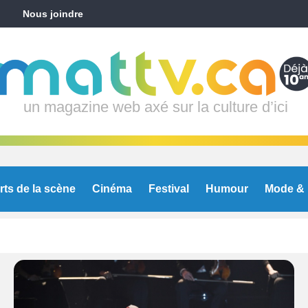
Nous joindre
un magazine web axé sur la culture d’ici
rts de la scène
Cinéma
Festival
Humour
Mode & 