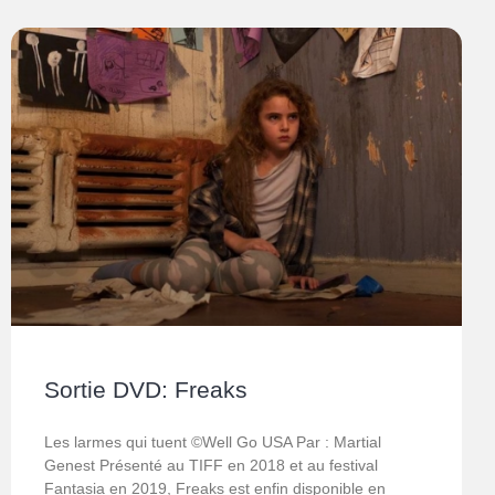
Sortie DVD: Freaks
Les larmes qui tuent ©Well Go USA Par : Martial
Genest Présenté au TIFF en 2018 et au festival
Fantasia en 2019, Freaks est enfin disponible en