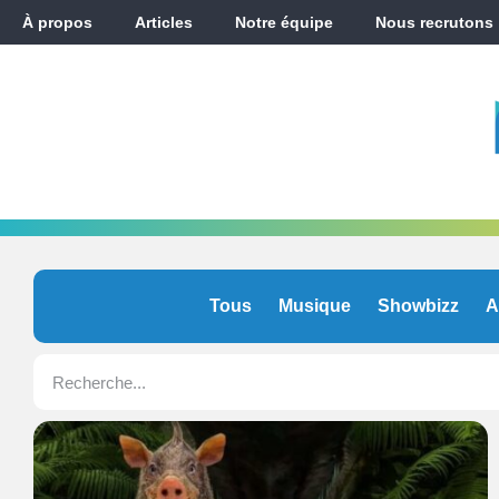
À propos
Articles
Notre équipe
Nous recrutons
Tous
Musique
Showbizz
A