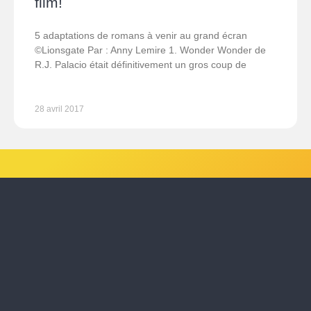
film!
5 adaptations de romans à venir au grand écran
©Lionsgate Par : Anny Lemire 1. Wonder Wonder de
R.J. Palacio était définitivement un gros coup de
28 avril 2017