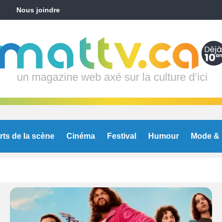
Nous joindre
un magazine web axé sur la culture d’ici
rts de la scène
Cinéma
Festival
Humour
Mode & 