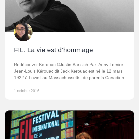
FIL: La vie est d’hommage
Redécouvrir Kerouac ©Justin Barisich Par: Anny Lemire
Jean-Louis Kérouac dit Jack Kerouac est né le 12 mars
1922 à Lowell au Massachussetts, de parents Canadien
1 octobre 2016