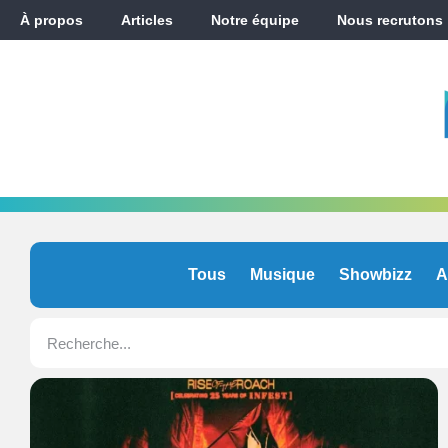
À propos
Articles
Notre équipe
Nous recrutons
Tous
Musique
Showbizz
A