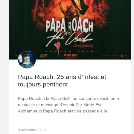
Papa Roach: 25 ans d’Infest et
toujours pertinent
Papa Roach à la Place Bell : un concert explosif, entre
nostalgie et message d’espoir Par Marie Eve
Archambault Papa Roach était de passage à la
9 décembre 2025