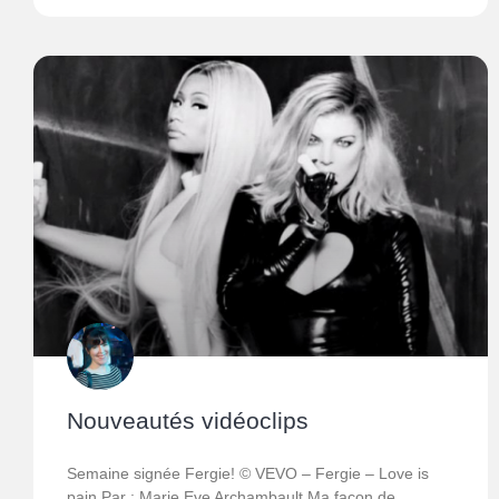
Nouveautés vidéoclips
Semaine signée Fergie! © VEVO – Fergie – Love is
pain Par : Marie Eve Archambault Ma façon de