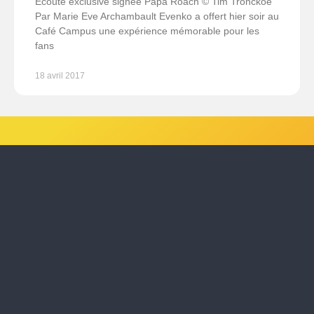
Écoute exclusive signée Papa Roach © Tim Tronckoe
Par Marie Eve Archambault Evenko a offert hier soir au
Café Campus une expérience mémorable pour les
fans
18 avril 2017