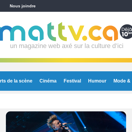
Nous joindre
un magazine web axé sur la culture d’ici
rts de la scène
Cinéma
Festival
Humour
Mode & 