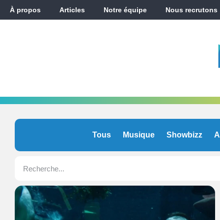
À propos
Articles
Notre équipe
Nous recrutons
Tous
Musique
Showbizz
A