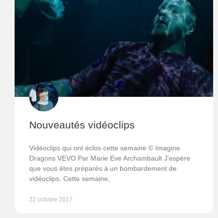
Nouveautés vidéoclips
Vidéoclips qui ont éclos cette semaine © Imagine
Dragons VEVO Par Marie Eve Archambault J’espère
que vous êtes préparés à un bombardement de
vidéoclips. Cette semaine,
22 octobre 2017