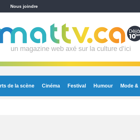
Nous joindre
un magazine web axé sur la culture d’ici
rts de la scène
Cinéma
Festival
Humour
Mode & 