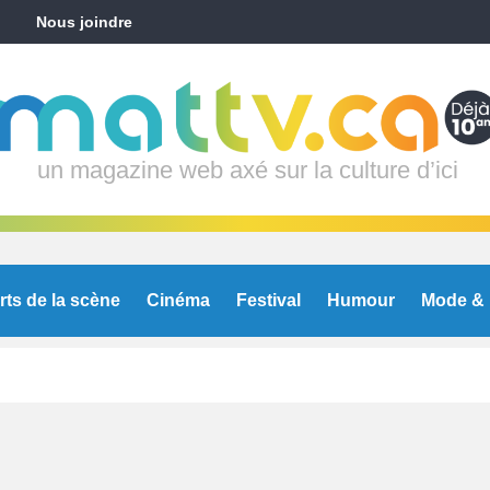
Nous joindre
un magazine web axé sur la culture d’ici
rts de la scène
Cinéma
Festival
Humour
Mode & 