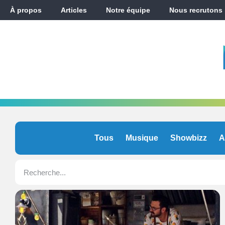
À propos
Articles
Notre équipe
Nous recrutons
Tous
Musique
Showbizz
A