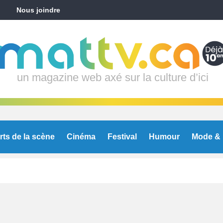
Nous joindre
un magazine web axé sur la culture d’ici
rts de la scène
Cinéma
Festival
Humour
Mode & 