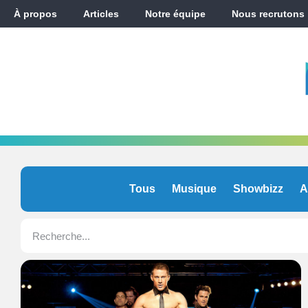
À propos
Articles
Notre équipe
Nous recrutons
Tous
Musique
Showbizz
A