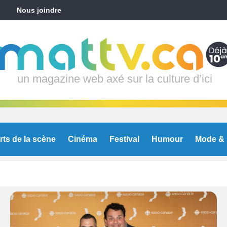
Nous joindre
un magazine web axé sur la culture d’ici
rts de la scène
Cinéma
Festival
Humour
Mode & 