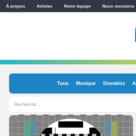
À propos
Articles
Notre équipe
Nous recrutons
Tous
Musique
Showbizz
A