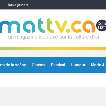
Nous joindre
un magazine web axé sur la culture d’ici
rts de la scène
Cinéma
Festival
Humour
Mode & 