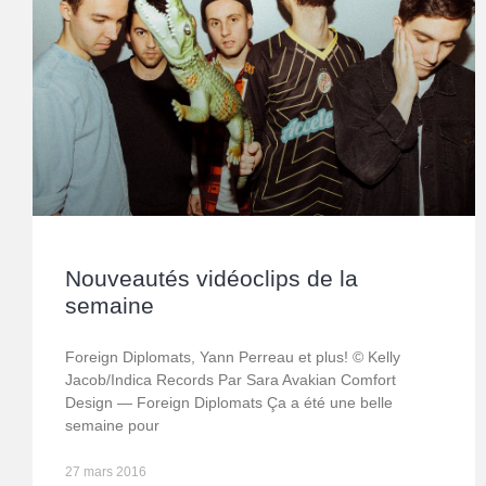
Nouveautés vidéoclips de la
semaine
Foreign Diplomats, Yann Perreau et plus! © Kelly
Jacob/Indica Records Par Sara Avakian Comfort
Design — Foreign Diplomats Ça a été une belle
semaine pour
27 mars 2016