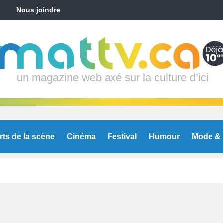
Nous joindre
un magazine web axé sur la culture d’ici
rts de la scène
Cinéma
Festival
Humour
Mode & 