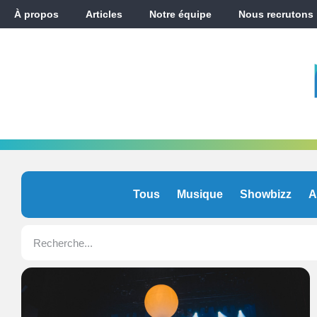
À propos
Articles
Notre équipe
Nous recrutons
Tous
Musique
Showbizz
A