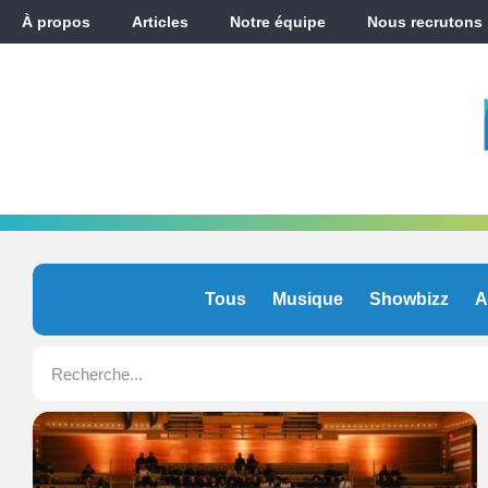
À propos
Articles
Notre équipe
Nous recrutons
Tous
Musique
Showbizz
A