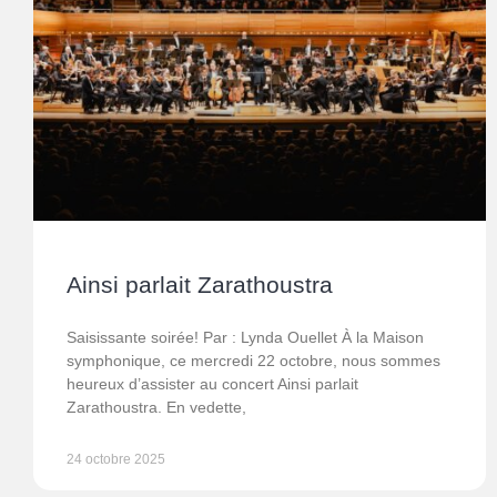
Ainsi parlait Zarathoustra
Saisissante soirée! Par : Lynda Ouellet À la Maison
symphonique, ce mercredi 22 octobre, nous sommes
heureux d’assister au concert Ainsi parlait
Zarathoustra. En vedette,
24 octobre 2025