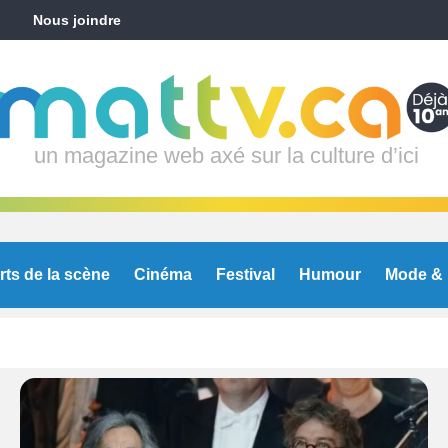
Nous joindre
un magazine web axé sur la culture d’ici
rts de la scène
Cinéma
Festival
Humour
Mode & 