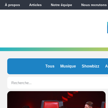
À propos
Articles
Notre équipe
Nous recrutons
Tous
Musique
Showbizz
A