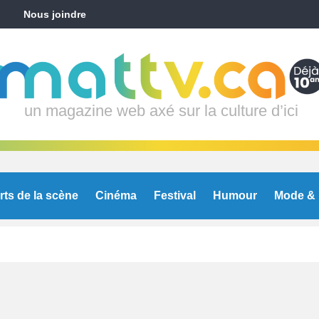
Nous joindre
un magazine web axé sur la culture d’ici
rts de la scène
Cinéma
Festival
Humour
Mode & 