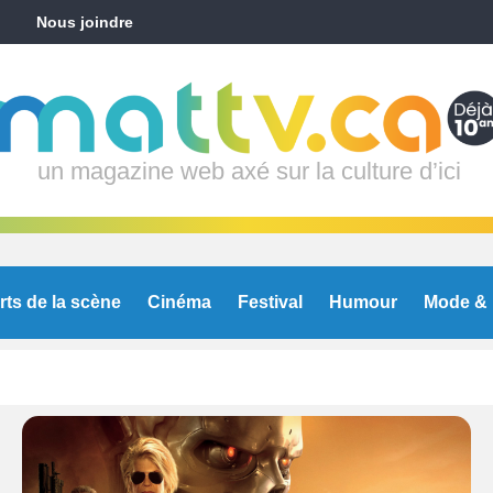
Nous joindre
un magazine web axé sur la culture d’ici
rts de la scène
Cinéma
Festival
Humour
Mode & 