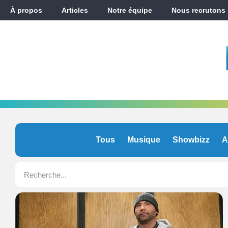
À propos
Articles
Notre équipe
Nous recrutons
Tous
Musique
Showbizz
A