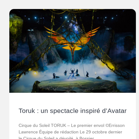
Toruk : un spectacle inspiré d’Avatar
Cirque du Soleil TORUK – Le premier envol ©Errisson
Lawrence Équipe de rédaction Le 29 octobre dernier
le Cirque du Soleil a dévoilé, à Bossier