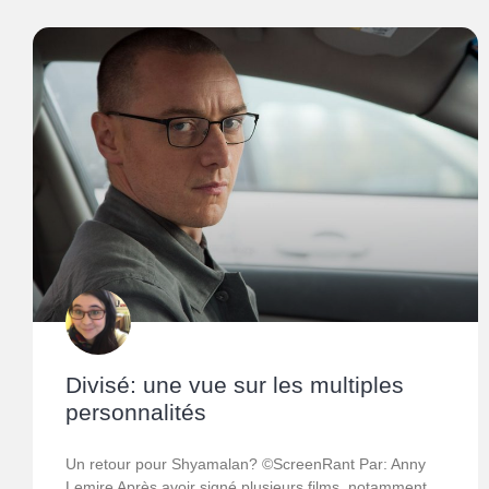
Divisé: une vue sur les multiples
personnalités
Un retour pour Shyamalan? ©ScreenRant Par: Anny
Lemire Après avoir signé plusieurs films, notamment