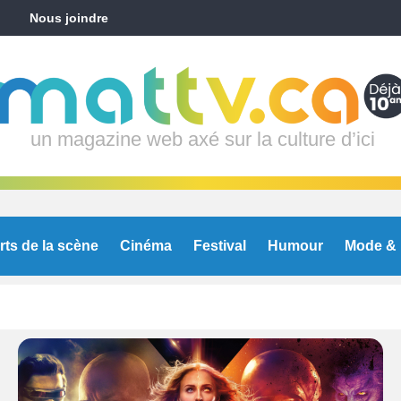
Nous joindre
un magazine web axé sur la culture d’ici
rts de la scène
Cinéma
Festival
Humour
Mode & 