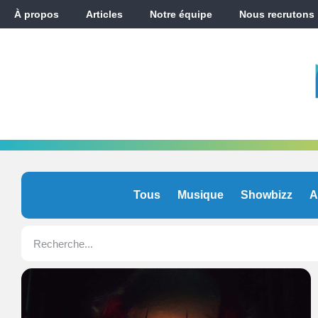
À propos
Articles
Notre équipe
Nous recrutons
Tous
Musique
Showbizz
A