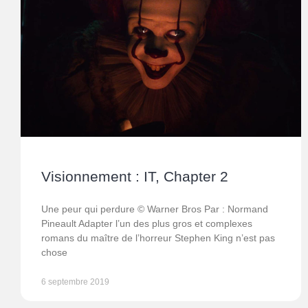
Visionnement : IT, Chapter 2
Une peur qui perdure © Warner Bros Par : Normand
Pineault Adapter l’un des plus gros et complexes
romans du maître de l’horreur Stephen King n’est pas
chose
6 septembre 2019