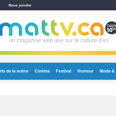
Nous joindre
un magazine web axé sur la culture d’ici
rts de la scène
Cinéma
Festival
Humour
Mode & 