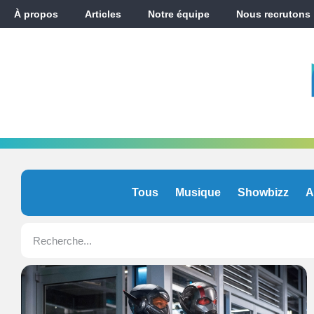
À propos
Articles
Notre équipe
Nous recrutons
Tous
Musique
Showbizz
A