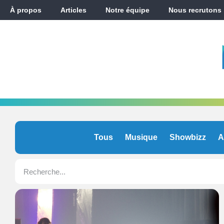
À propos
Articles
Notre équipe
Nous recrutons
Tous
Musique
Showbizz
A