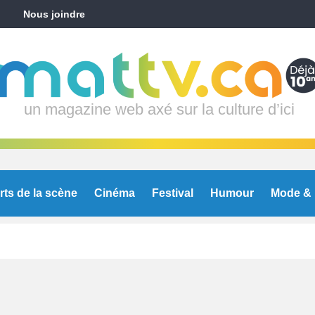
Nous joindre
un magazine web axé sur la culture d’ici
rts de la scène
Cinéma
Festival
Humour
Mode & 