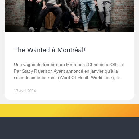
The Wanted à Montréal!
Une vague de frénésie au Métropolis ©FacebookOfficiel
Par Stacy Rajarison Ayant annoncé en janvier qu’à la
suite de cette tournée (Word Of Mouth World Tour), ils
17 avril 2014