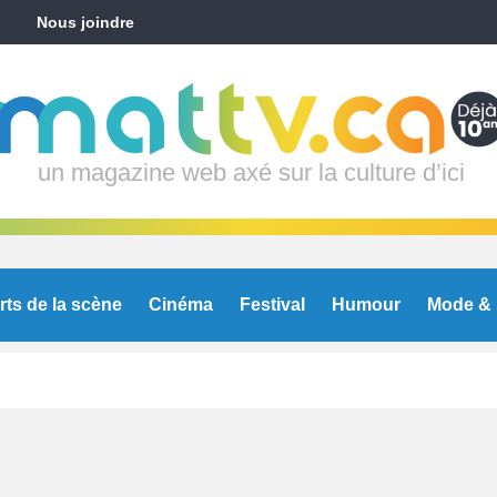
Nous joindre
un magazine web axé sur la culture d’ici
rts de la scène
Cinéma
Festival
Humour
Mode & 