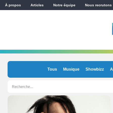
À propos
Articles
Notre équipe
Nous recrutons
Tous
Musique
Showbizz
A