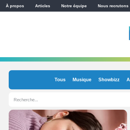
À propos
Articles
Notre équipe
Nous recrutons
Tous
Musique
Showbizz
A