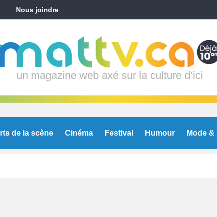
Nous joindre
un magazine web axé sur la culture d’ici
rts de la scène
Cinéma
Festival
Humour
Mode & 