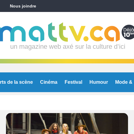
Nous joindre
un magazine web axé sur la culture d’ici
rts de la scène
Cinéma
Festival
Humour
Mode & 