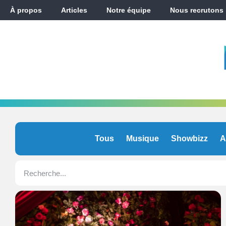
À propos
Articles
Notre équipe
Nous recrutons
Tous
Musique
Showbizz
A