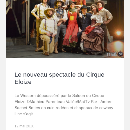
Le nouveau spectacle du Cirque
Eloize
Le Western dépoussiéré par le Saloon du Cirque
Eloize ©Mathieu Parenteau Vallée/MatTv Par : Ambre
Sachet Bottes en cuir, rodéos et chapeaux de cowboy :
il ne s’agit
12 mai 2016