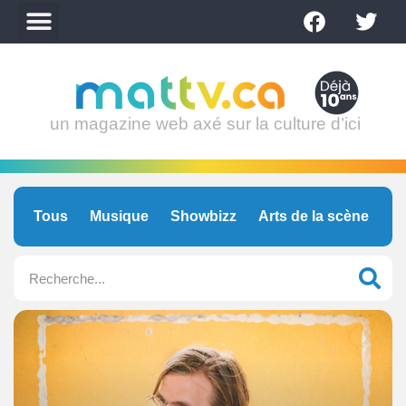
un magazine web axé sur la culture d’ici
Tous
Musique
Showbizz
Arts de la scène
C