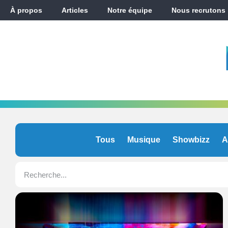
À propos
Articles
Notre équipe
Nous recrutons
Tous
Musique
Showbizz
A