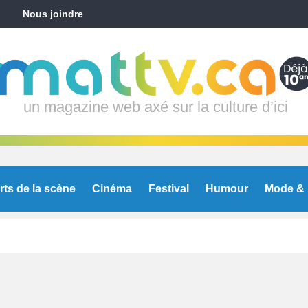
Nous joindre
un magazine web axé sur la culture d’ici
rts de la scène
Cinéma
Festival
Humour
Mode & 