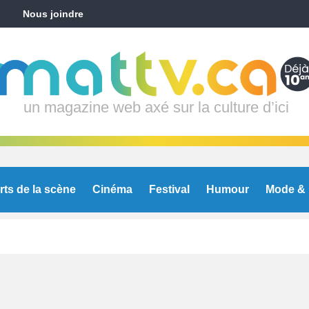
Nous joindre
un magazine web axé sur la culture d’ici
rts de la scène
Cinéma
Festival
Humour
Mode & 