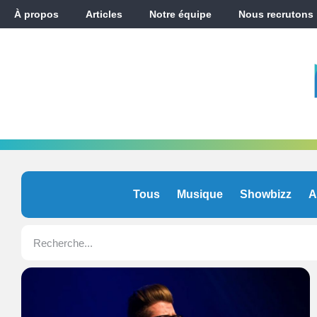
À propos
Articles
Notre équipe
Nous recrutons
Tous
Musique
Showbizz
A