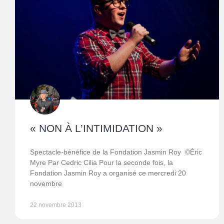
« NON À L’INTIMIDATION »
Spectacle-bénéfice de la Fondation Jasmin Roy ©Éric
Myre Par Cedric Cilia Pour la seconde fois, la
Fondation Jasmin Roy a organisé ce mercredi 20
novembre
22 novembre 2013