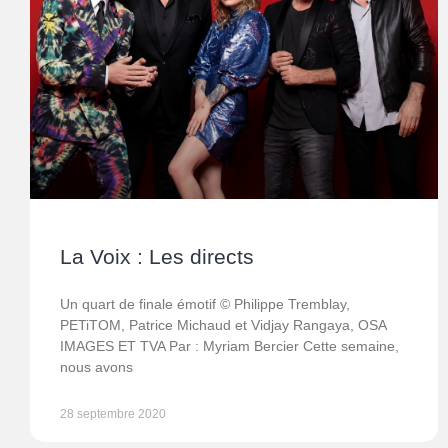
La Voix : Les directs
Un quart de finale émotif © Philippe Tremblay,
PETiTOM, Patrice Michaud et Vidjay Rangaya, OSA
IMAGES ET TVA Par : Myriam Bercier Cette semaine,
nous avons
28 septembre 2020