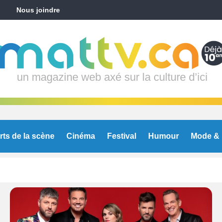
Nous joindre
un magazine web axé sur la culture d’ici
rts de la scène
Cinéma
Festival
Humour
Mode & 