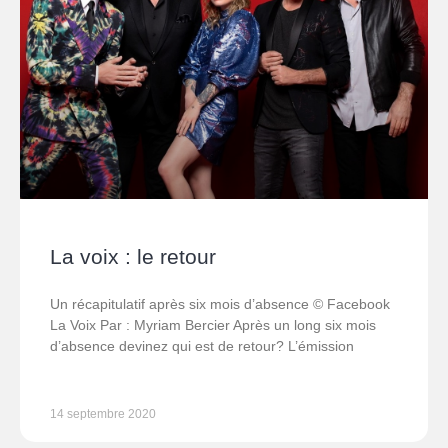
La voix : le retour
Un récapitulatif après six mois d’absence © Facebook
La Voix Par : Myriam Bercier Après un long six mois
d’absence devinez qui est de retour? L’émission
14 septembre 2020