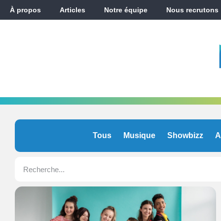
À propos
Articles
Notre équipe
Nous recrutons
Tous
Musique
Showbizz
A