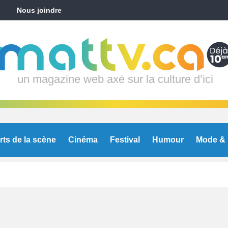
Nous joindre
un magazine web axé sur la culture d’ici
rts de la scène
Cinéma
Festival
Humour
Mode & 