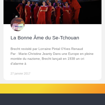
La Bonne Âme du Se-Tchouan
Brecht revisité par Lorraine Pintal ©Yves Renaud
Par : Marie-Christine Jeanty Dans une Europe en pleine
montée du nazisme, Brecht lançait en 1938 un cri
d’alarme à
27 janvier 2017