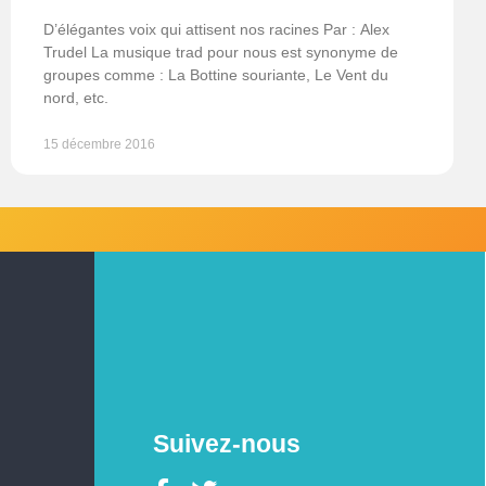
D’élégantes voix qui attisent nos racines Par : Alex
Trudel La musique trad pour nous est synonyme de
groupes comme : La Bottine souriante, Le Vent du
nord, etc.
15 décembre 2016
Suivez-nous