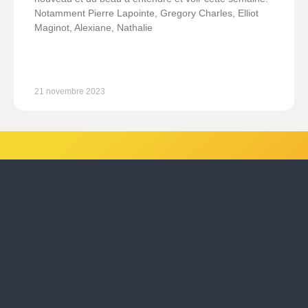
Notamment Pierre Lapointe, Gregory Charles, Elliot
Maginot, Alexiane, Nathalie
21 novembre 2023