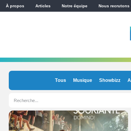
À propos
Articles
Notre équipe
Nous recrutons
Tous
Musique
Showbizz
A