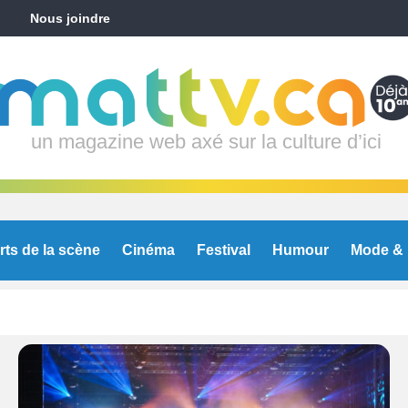
Nous joindre
un magazine web axé sur la culture d’ici
rts de la scène
Cinéma
Festival
Humour
Mode & 