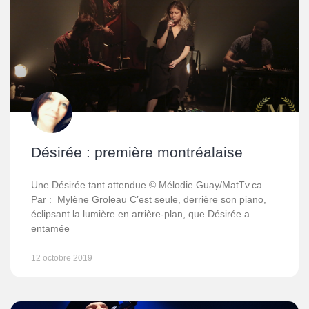
Désirée : première montréalaise
Une Désirée tant attendue © Mélodie Guay/MatTv.ca
Par : Mylène Groleau C’est seule, derrière son piano,
éclipsant la lumière en arrière-plan, que Désirée a
entamée
12 octobre 2019