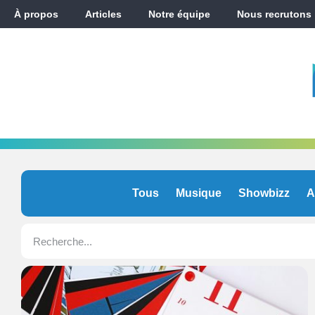
À propos
Articles
Notre équipe
Nous recrutons
Tous
Musique
Showbizz
A