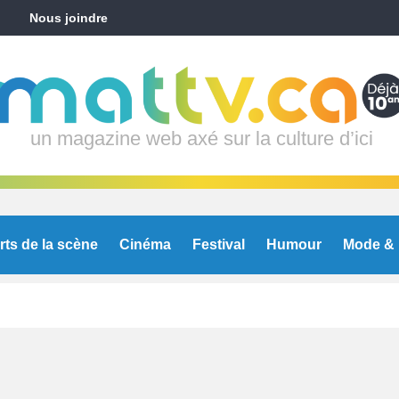
Nous joindre
un magazine web axé sur la culture d’ici
rts de la scène
Cinéma
Festival
Humour
Mode & 