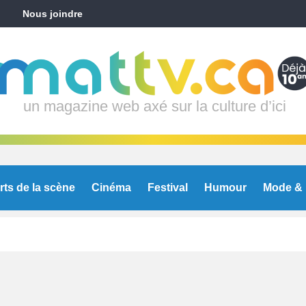
Nous joindre
un magazine web axé sur la culture d’ici
rts de la scène
Cinéma
Festival
Humour
Mode & 