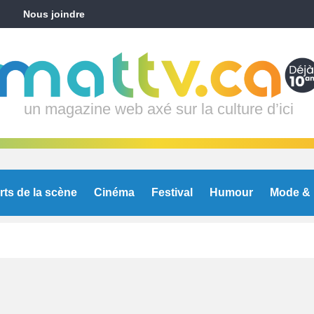
Nous joindre
un magazine web axé sur la culture d’ici
rts de la scène
Cinéma
Festival
Humour
Mode & 