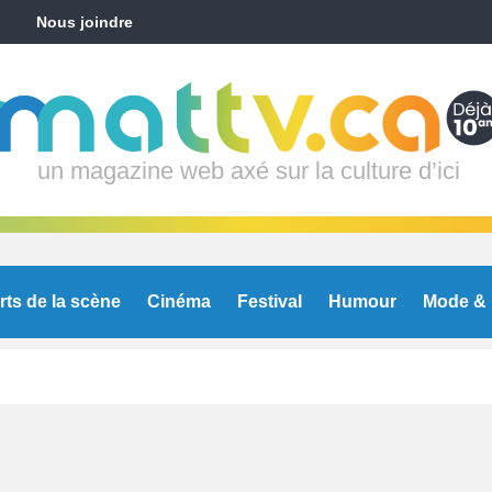
Nous joindre
un magazine web axé sur la culture d’ici
rts de la scène
Cinéma
Festival
Humour
Mode & 