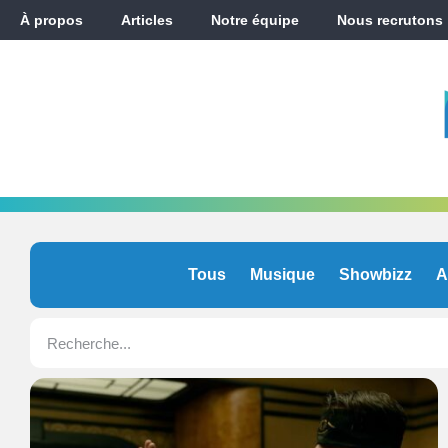
À propos
Articles
Notre équipe
Nous recrutons
Tous
Musique
Showbizz
A