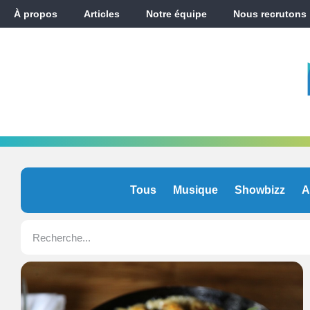
À propos
Articles
Notre équipe
Nous recrutons
Tous
Musique
Showbizz
A