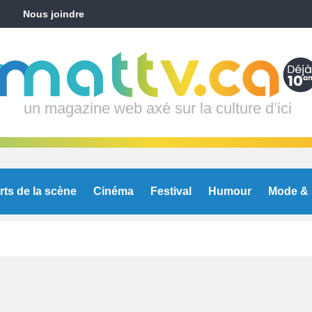
Nous joindre
un magazine web axé sur la culture d’ici
rts de la scène
Cinéma
Festival
Humour
Mode & 