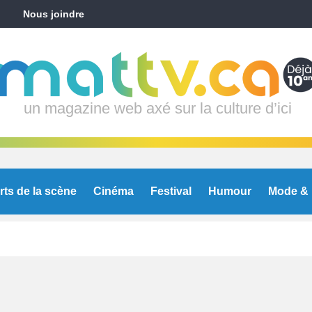
Nous joindre
un magazine web axé sur la culture d’ici
rts de la scène
Cinéma
Festival
Humour
Mode & 