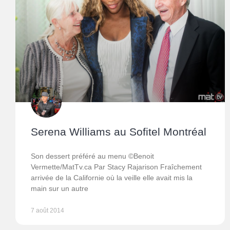
Serena Williams au Sofitel Montréal
Son dessert préféré au menu ©Benoit
Vermette/MatTv.ca Par Stacy Rajarison Fraîchement
arrivée de la Californie où la veille elle avait mis la
main sur un autre
7 août 2014