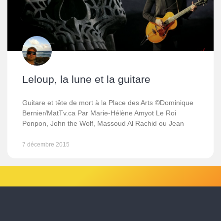
Leloup, la lune et la guitare
Guitare et tête de mort à la Place des Arts ©Dominique
Bernier/MatTv.ca Par Marie-Hélène Amyot Le Roi
Ponpon, John the Wolf, Massoud Al Rachid ou Jean
7 décembre 2015