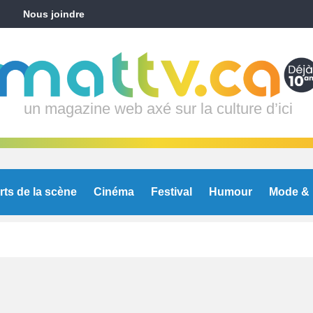
Nous joindre
un magazine web axé sur la culture d’ici
rts de la scène
Cinéma
Festival
Humour
Mode & 