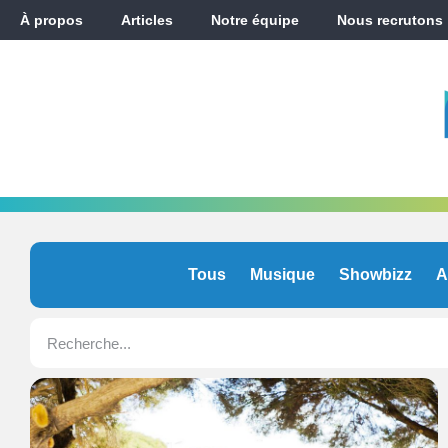
À propos
Articles
Notre équipe
Nous recrutons
Tous
Musique
Showbizz
A