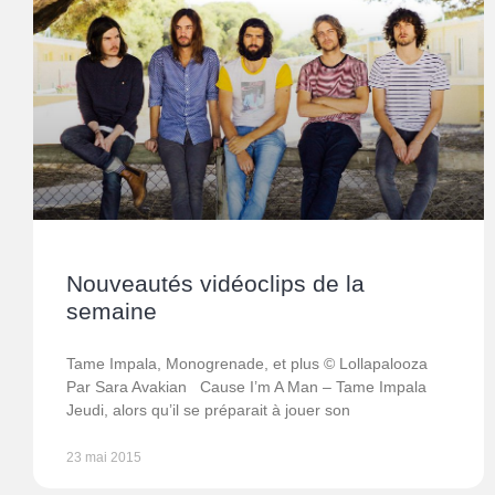
Nouveautés vidéoclips de la
semaine
Tame Impala, Monogrenade, et plus © Lollapalooza
Par Sara Avakian Cause I’m A Man – Tame Impala
Jeudi, alors qu’il se préparait à jouer son
23 mai 2015