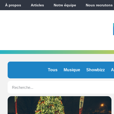
À propos
Articles
Notre équipe
Nous recrutons
Tous
Musique
Showbizz
A