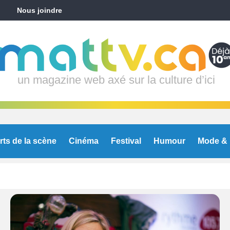
Nous joindre
un magazine web axé sur la culture d’ici
rts de la scène
Cinéma
Festival
Humour
Mode & 