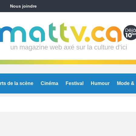
Nous joindre
un magazine web axé sur la culture d’ici
rts de la scène
Cinéma
Festival
Humour
Mode & 