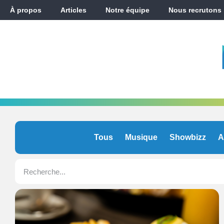
À propos
Articles
Notre équipe
Nous recrutons
Tous
Musique
Showbizz
A