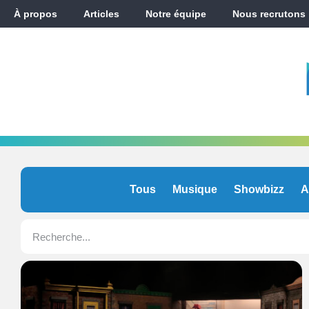
À propos
Articles
Notre équipe
Nous recrutons
Tous
Musique
Showbizz
A