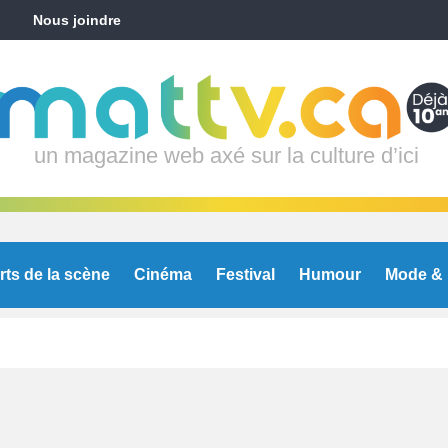
Nous joindre
un magazine web axé sur la culture d’ici
rts de la scène
Cinéma
Festival
Humour
Mode & 