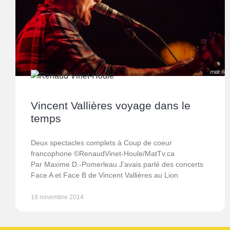
Vincent Vallières voyage dans le
temps
Deux spectacles complets à Coup de coeur
francophone ©RenaudVinet-Houle/MatTv.ca
Par Maxime D.-Pomerleau J’avais parlé des concerts
Face A et Face B de Vincent Vallières au Lion
18 novembre 2014