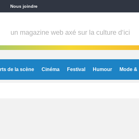
Nous joindre
un magazine web axé sur la culture d’ici
rts de la scène
Cinéma
Festival
Humour
Mode & 