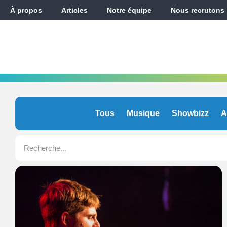
À propos
Articles
Notre équipe
Nous recrutons
Tous
Musique
Showbizz
A