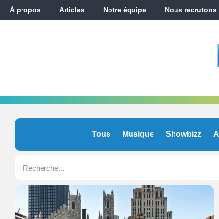
À propos
Articles
Notre équipe
Nous recrutons
Tous
Musique
Showbizz
A