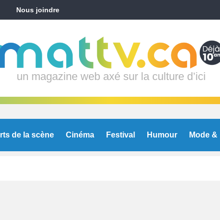
Nous joindre
un magazine web axé sur la culture d’ici
rts de la scène
Cinéma
Festival
Humour
Mode & 