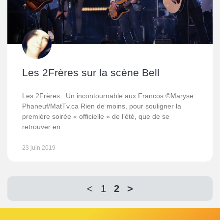
Les 2Frères sur la scène Bell
Les 2Frères : Un incontournable aux Francos ©Maryse
Phaneuf/MatTv.ca Rien de moins, pour souligner la
première soirée « officielle » de l’été, que de se
retrouver en
23 juin 2019
<
1
2
>