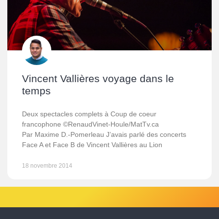
Vincent Vallières voyage dans le
temps
Deux spectacles complets à Coup de coeur
francophone ©RenaudVinet-Houle/MatTv.ca
Par Maxime D.-Pomerleau J’avais parlé des concerts
Face A et Face B de Vincent Vallières au Lion
18 novembre 2014