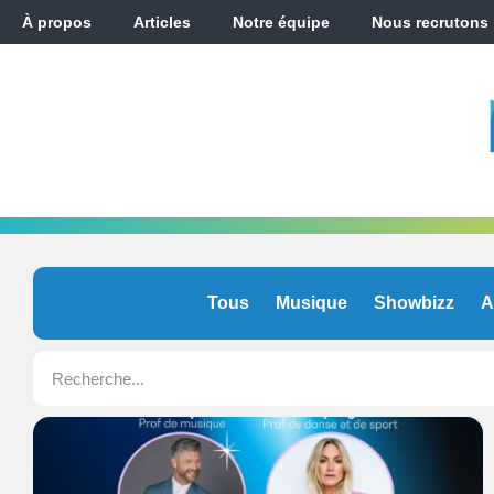
À propos
Articles
Notre équipe
Nous recrutons
Tous
Musique
Showbizz
A