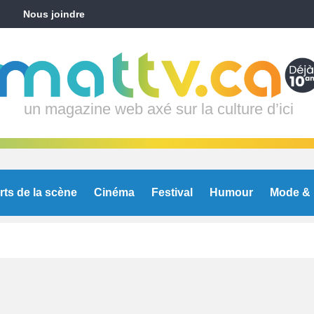
Nous joindre
un magazine web axé sur la culture d’ici
rts de la scène
Cinéma
Festival
Humour
Mode & 