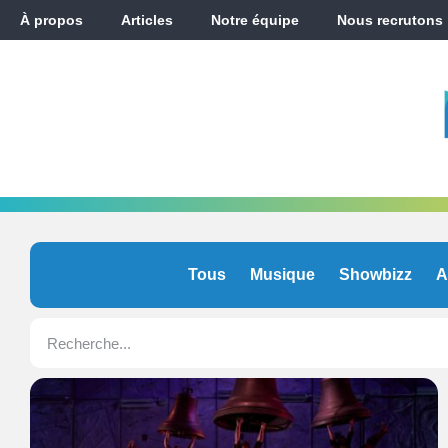
À propos
Articles
Notre équipe
Nous recrutons
Tous
Musique
Showbizz
A