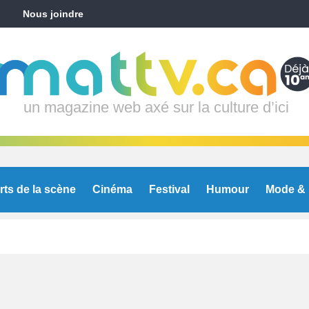
Nous joindre
un magazine web axé sur la culture d’ici
rts de la scène
Cinéma
Festival
Humour
Mode & 