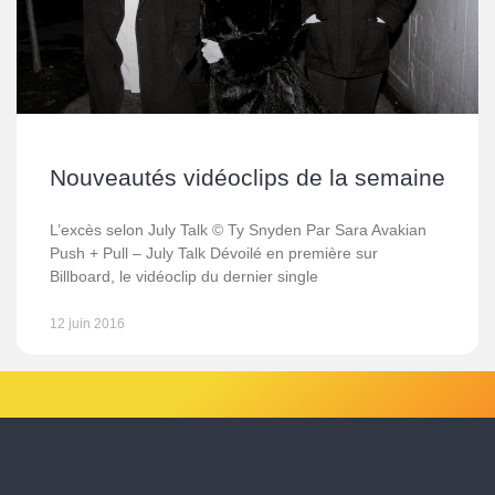
Nouveautés vidéoclips de la semaine
L’excès selon July Talk © Ty Snyden Par Sara Avakian
Push + Pull – July Talk Dévoilé en première sur
Billboard, le vidéoclip du dernier single
12 juin 2016